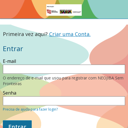
Primeira vez aqui?
Criar uma Conta.
Entrar
Entre
E-mail
usando
o
seu
endereço
O endereço de e-mail que usou para registrar com NEOJIBA Sem
de
Fronteiras
e-
mail
Senha
ou
senha.
Se
você
Precisa de ajuda para fazer login?
ainda
não
tem
Entrar