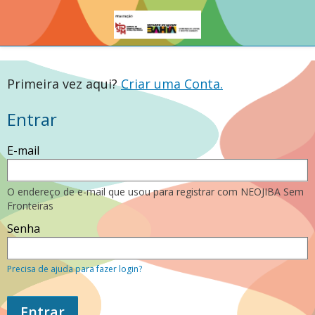
Primeira vez aqui?
Criar uma Conta.
Entrar
Entre
E-mail
usando
o
seu
endereço
O endereço de e-mail que usou para registrar com NEOJIBA Sem
de
Fronteiras
e-
mail
Senha
ou
senha.
Se
você
Precisa de ajuda para fazer login?
ainda
não
tem
Entrar