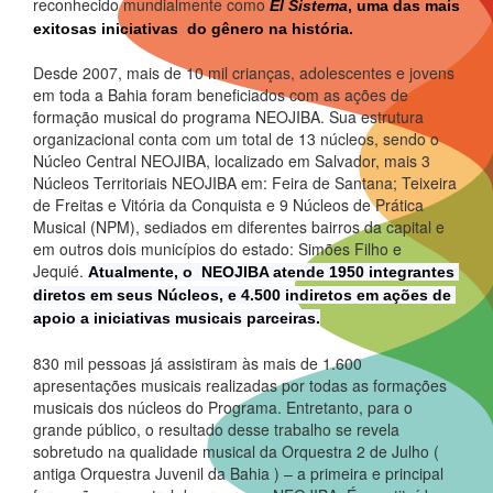
reconhecido mundialmente como
El Sistema
, uma das mais 
exitosas iniciativas  do gênero na história.
Desde 2007, mais de 10 mil crianças, adolescentes e jovens
em toda a Bahia foram beneficiados com as ações de
formação musical do programa NEOJIBA. Sua estrutura
organizacional conta com um total de 13 núcleos, sendo o
Núcleo Central NEOJIBA, localizado em Salvador, mais 3
Núcleos Territoriais NEOJIBA em: Feira de Santana; Teixeira
de Freitas e Vitória da Conquista e 9 Núcleos de Prática
Musical (NPM), sediados em diferentes bairros da capital e
em outros dois municípios do estado: Simões Filho e
Jequié.
Atualmente, o  NEOJIBA atende 1950 integrantes 
diretos em seus Núcleos, e 4.500 indiretos em ações de 
apoio a iniciativas musicais parceiras.
830 mil pessoas já assistiram às mais de 1.600
apresentações musicais realizadas por todas as formações
musicais dos núcleos do Programa. Entretanto, para o
grande público, o resultado desse trabalho se revela
sobretudo na qualidade musical da Orquestra 2 de Julho (
antiga Orquestra Juvenil da Bahia ) – a primeira e principal