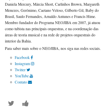
Daniela Mercury, Márcia Short, Carlinhos Brown, Margareth
Menezes, Gerônimo, Caetano Veloso, Gilberto Gil, Baby do
Brasil, Saulo Fernandes, Arnaldo Antunes e Francis Hime.
Membro fundador do Programa NEOJIBA em 2007, já atuou
como tubista nas principais orquestras, e na coordenação das
áreas de teoria musical e na rede de projetos orquestrais do
interior da Bahia.
Para saber mais sobre o NEOJIBA, nos siga nas redes sociais.
Facebook
Instagram
Twitter
YouTube
Contato
Tweet
Publique
que
uma
você
mensagem