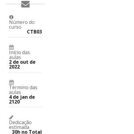
Envie
se
no
e-
inscreveu
facebook
mail
neste
contando
para
curso.
que
alguém
você
Número do
dizendo
se
curso
que
inscreveu
CTB03
se
neste
inscreveu
curso.
neste
curso.
Início das
aulas
2 de out de
2022
Término das
aulas
4 de jan de
2120
Dedicação
estimada
30h no Total