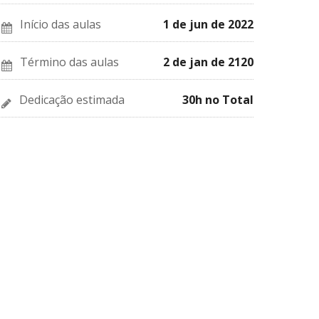
você
se
se
inscreveu
inscreveu
neste
Início das aulas
1 de jun de 2022
neste
curso.
curso.
Término das aulas
2 de jan de 2120
Dedicação estimada
30h no Total