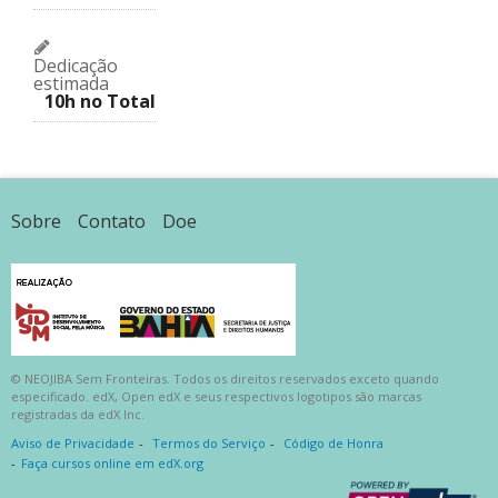
Dedicação
estimada
10h no Total
Sobre
Contato
Doe
© NEOJIBA Sem Fronteiras. Todos os direitos reservados exceto quando
especificado. edX, Open edX e seus respectivos logotipos são marcas
registradas da edX Inc.
Aviso de Privacidade
Termos do Serviço
Código de Honra
Faça cursos online em edX.org