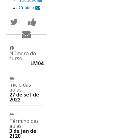
Contato
Tweet
Publique
que
uma
você
mensagem
Envie
se
no
e-
inscreveu
facebook
mail
neste
contando
para
curso.
que
alguém
você
Número do
dizendo
se
curso
que
inscreveu
LM04
se
neste
inscreveu
curso.
neste
curso.
Início das
aulas
27 de set de
2022
Término das
aulas
3 de jan de
2120