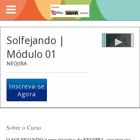
Solfejando |
Módulo 01
NEOJIBA
Inscreva-se
Agora
Sobre o Curso
O SOLFEJANDO é uma iniciativa do NEOJIBA, que teve sua